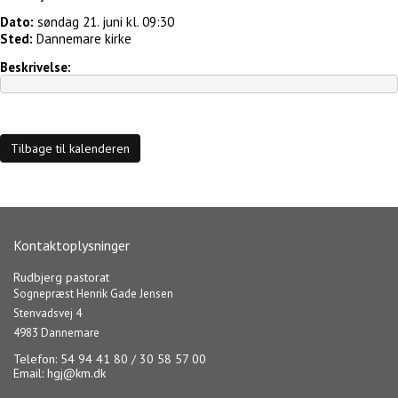
Dato:
søndag 21. juni kl. 09:30
Sted:
Dannemare kirke
Beskrivelse:
Tilbage til kalenderen
Kontaktoplysninger
Rudbjerg pastorat
Sognepræst Henrik Gade Jensen
Stenvadsvej 4
4983 Dannemare
Telefon: 54 94 41 80 / 30 58 57 00
Email:
hgj@km.dk