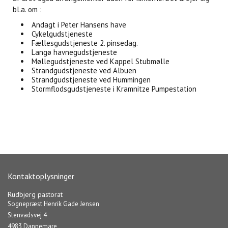
bl.a. om :
Andagt i Peter Hansens have
Cykelgudstjeneste
Fællesgudstjeneste 2. pinsedag.
Langø havnegudstjeneste
Møllegudstjeneste ved Kappel Stubmølle
Strandgudstjeneste ved Albuen
Strandgudstjeneste ved Hummingen
Stormflodsgudstjeneste i Kramnitze Pumpestation
Kontaktoplysninger
Rudbjerg pastorat
Sognepræst Henrik Gade Jensen
Stenvadsvej 4
4983 Dannemare