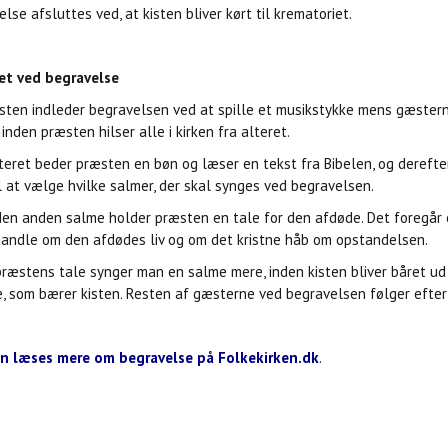
else afsluttes ved, at kisten bliver kørt til krematoriet.
et ved begravelse
sten indleder begravelsen ved at spille et musikstykke mens gæster
 inden præsten hilser alle i kirken fra alteret.
teret beder præsten en bøn og læser en tekst fra Bibelen, og dereft
l at vælge hvilke salmer, der skal synges ved begravelsen.
den anden salme holder præsten en tale for den afdøde. Det foregår e
andle om den afdødes liv og om det kristne håb om opstandelsen.
præstens tale synger man en salme mere, inden kisten bliver båret ud 
, som bærer kisten. Resten af gæsterne ved begravelsen følger efter k
n læses mere om begravelse på Folkekirken.dk
.