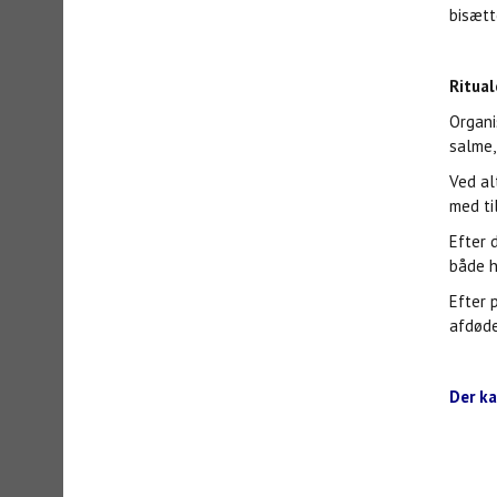
bisætt
Ritual
Organi
salme,
Ved al
med ti
Efter 
både h
Efter 
afdøde
Der ka