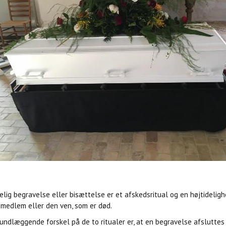
kelig begravelse eller bisættelse er et afskedsritual og en højtideli
emedlem eller den ven, som er død.
undlæggende forskel på de to ritualer er, at en begravelse afsluttes v