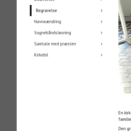
Begravelse
Navneændring
Sognebåndsløsning
Samtale med præsten
Kirkebil
En kir
famili
Den gr