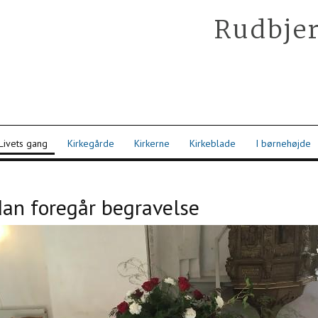
Rudbjer
Livets gang
Kirkegårde
Kirkerne
Kirkeblade
I børnehøjde
an foregår begravelse